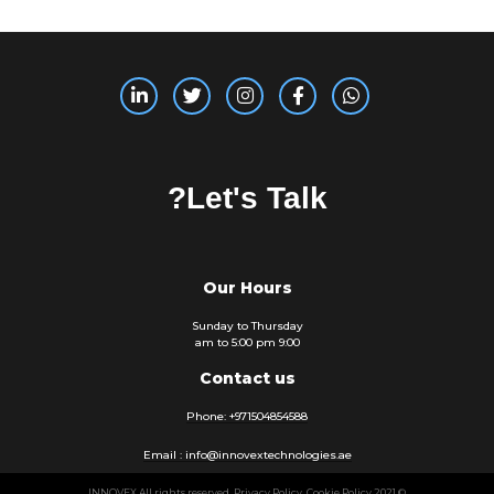
Let's Talk?
Our Hours
Sunday to Thursday
9:00 am to 5:00 pm
Contact us
Phone: +971504854588
Email : info@innovextechnologies.ae
INNOVEX
All rights reserved.
Privacy Policy
.
Cookie Policy
© 2021