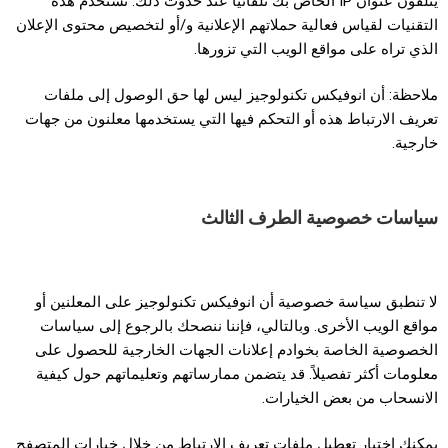
يتلقون عنوان IP الخاص بك تلقائيًا عند حدوث ذلك. تُستخدم هذه
التقنيات لقياس فعالية حملاتهم الإعلانية و/أو لتخصيص محتوى الإعلان
الذي تراه على مواقع الويب التي تزورها.
ملاحظة: أن انوفيكس تكنولوجيز ليس لها حق الوصول إلى ملفات
تعريف الارتباط هذه أو التحكم فيها التي يستخدمها معلنون من جهات
خارجية.
سياسات خصوصية الطرف الثالث
لا تنطبق سياسة خصوصية أن انوفيكس تكنولوجيز على المعلنين أو
مواقع الويب الأخرى. وبالتالي، فإننا ننصحك بالرجوع إلى سياسات
الخصوصية الخاصة بخوادم إعلانات الجهات الخارجية للحصول على
معلومات أكثر تفصيلاً. قد يتضمن ممارساتهم وتعليماتهم حول كيفية
الانسحاب من بعض الخيارات.
يمكنك اختيار تعطيل ملفات تعريف الارتباط من خلال خيارات المتصفح